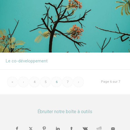
Le co-développement
Page 6 sur 7
«
‹
4
5
6
7
›
Ébruiter notre boîte à outils