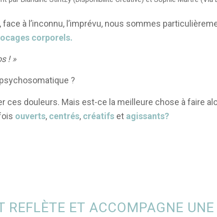
, face à l’inconnu, l’imprévu, nous sommes particulière
locages corporels.
e dos ! »
is psychosomatique ?
er ces douleurs. Mais est-ce la meilleure chose à faire a
fois
ouverts
,
centrés
,
créatifs
et
agissants?
 REFLÈTE ET ACCOMPAGNE UNE L