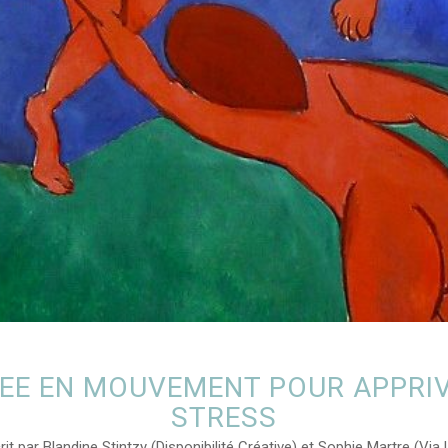
EE EN MOUVEMENT POUR APPRIV
STRESS
it par Blandine Stintzy (Disponibilité Créative) et Sophie Martre (Via