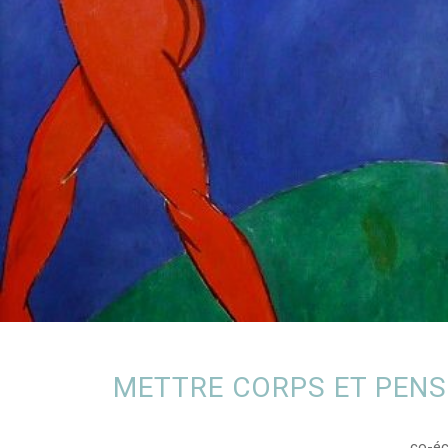
METTRE CORPS ET PENS
co-écr