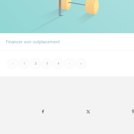
Financer son outplacement
‹
1
2
3
4
›
»