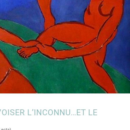
OISER L’INCONNU…ET LE
 Lecta)