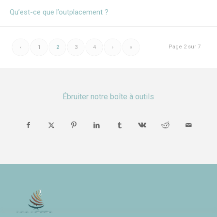
Qu’est-ce que l’outplacement ?
Page 2 sur 7
‹
1
2
3
4
›
»
Ébruiter notre boîte à outils