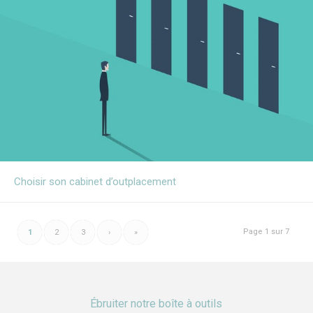
Choisir son cabinet d’outplacement
Page 1 sur 7
1
2
3
›
»
Ébruiter notre boîte à outils