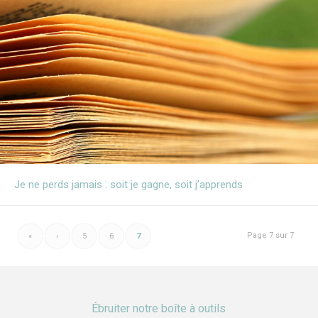
Je ne perds jamais : soit je gagne, soit j’apprends
Page 7 sur 7
«
‹
5
6
7
Ébruiter notre boîte à outils