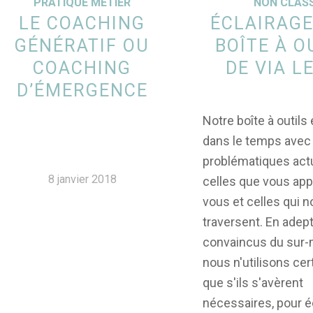
PRATIQUE MÉTIER
NON CLAS
LE COACHING
ÉCLAIRAGE
GÉNÉRATIF OU
BOÎTE À O
COACHING
DE VIA L
D’ÉMERGENCE
Notre boîte à outils
dans le temps avec
problématiques actu
8 janvier 2018
celles que vous ap
vous et celles qui 
traversent. En adep
convaincus du sur-
nous n'utilisons cer
que s'ils s'avèrent
nécessaires, pour éc