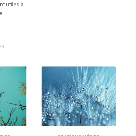
nt utiles à
e
023