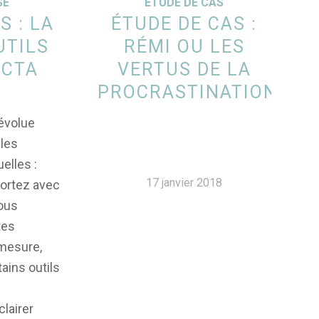
SÉ
ETUDE DE CAS
S : LA
ÉTUDE DE CAS :
UTILS
RÉMI OU LES
ECTA
VERTUS DE LA
PROCRASTINATION
 évolue
 les
elles :
17 janvier 2018
portez avec
nous
tes
mesure,
tains outils
lairer