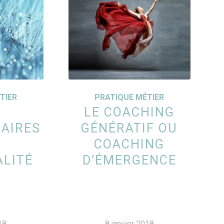
TIER
PRATIQUE MÉTIER
LE COACHING
AIRES
GÉNÉRATIF OU
COACHING
LITÉ
D’ÉMERGENCE
18
8 janvier 2018