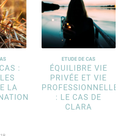
CAS
ETUDE DE CAS
CAS :
ÉQUILIBRE VIE
 LES
PRIVÉE ET VIE
E LA
PROFESSIONNELLE
NATION
: LE CAS DE
CLARA
018