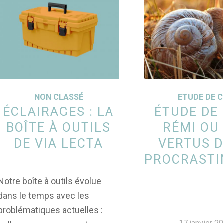
NON CLASSÉ
ETUDE DE 
ÉCLAIRAGES : LA
ÉTUDE DE 
BOÎTE À OUTILS
RÉMI OU
DE VIA LECTA
VERTUS D
PROCRASTI
Notre boîte à outils évolue
dans le temps avec les
problématiques actuelles :
17 janvier 2