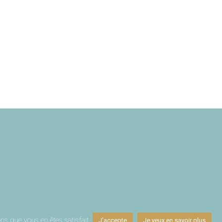
ns que vous en êtes satisfait.
J'accepte
Je veux en savoir plus